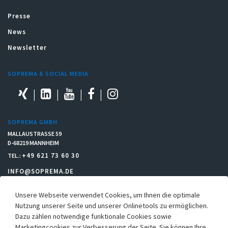
Presse
News
Newsletter
SOPREMA & SOCIAL MEDIA
SOPREMA GMBH
MALLAUSTRASSE 59
D-68219 MANNHEIM
+49 621 73 60 30
TEL.:
INFO@SOPREMA.DE
Unsere Webseite verwendet Cookies, um Ihnen die optimale
RECHTLICHES
Nutzung unserer Seite und unserer Onlinetools zu ermöglichen.
Dazu zählen notwendige funktionale Cookies sowie
Einkaufsbedingungen
Marketingcookies zur Verbesserung der Seite. Sie können Ihre