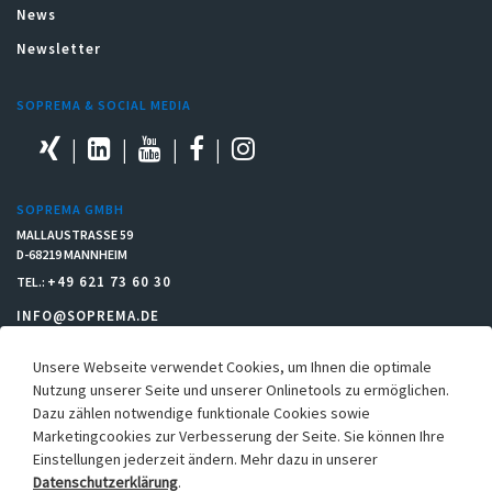
News
Newsletter
SOPREMA & SOCIAL MEDIA
SOPREMA GMBH
MALLAUSTRASSE 59
D-68219 MANNHEIM
+49 621 73 60 30
TEL.:
INFO@SOPREMA.DE
Unsere Webseite verwendet Cookies, um Ihnen die optimale
RECHTLICHES
Nutzung unserer Seite und unserer Onlinetools zu ermöglichen.
Dazu zählen notwendige funktionale Cookies sowie
Einkaufsbedingungen
Marketingcookies zur Verbesserung der Seite. Sie können Ihre
Allgemeine Verkaufs- & Lieferbedingungen
Einstellungen jederzeit ändern. Mehr dazu in unserer
Hinweisgebersystem
Datenschutzerklärung
.