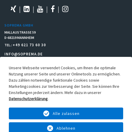
SOPREMA GMBH
MALLAUSTRASSE 59
D-68219 MANNHEIM
+49 621 73 60 30
TEL.:
INFO@SOPREMA.DE
Unsere Webseite verwendet Cookies, um Ihnen die optimale
RECHTLICHES
Nutzung unserer Seite und unserer Onlinetools zu ermöglichen.
Einkaufsbedingungen
Dazu zählen notwendige funktionale Cookies sowie
Marketingcookies zur Verbesserung der Seite. Sie können Ihre
Allgemeine Verkaufs- & Lieferbedingungen
Einstellungen jederzeit ändern. Mehr dazu in unserer
Hinweisgebersystem
Datenschutzerklärung
.
Datenschutz
Alle zulassen
Cookie-Einstellungen
Impressum
Ablehnen