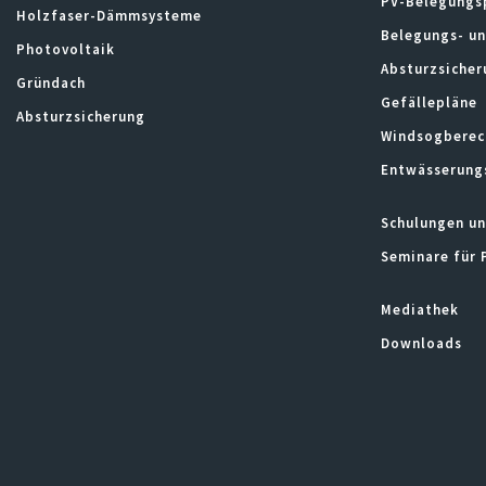
PV-Belegungs
Holzfaser-Dämmsysteme
Belegungs- u
Photovoltaik
Absturzsicher
Gründach
Gefällepläne
Absturzsicherung
Windsogberec
Entwässerung
Schulungen un
Seminare für 
Mediathek
Downloads