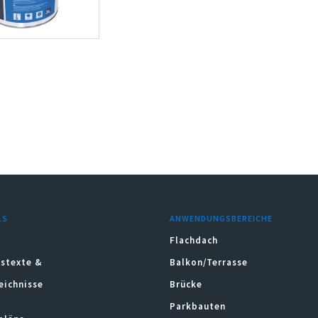
LS
ANWENDUNGSBEREICHE
Flachdach
stexte &
Balkon/Terrasse
eichnisse
Brücke
Parkbauten