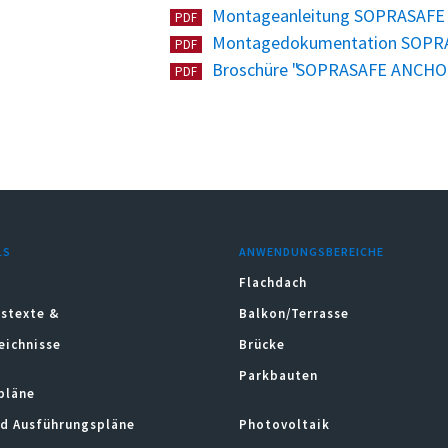
Montageanleitung SOPRASAF
PDF
Montagedokumentation SOPR
PDF
Broschüre "SOPRASAFE ANCHO
PDF
LS
ANWENDUNGSBEREICHE
Flachdach
stexte &
Balkon/Terrasse
eichnisse
Brücke
Parkbauten
pläne
nd Ausführungspläne
Photovoltaik