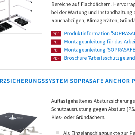
Bereiche auf Flachdächern. Hervorra
bei der Wartung und Instandhaltung 
Rauchabzügen, Klimageräten, Gründä
Produktinformation "SOPRASA
PDF
Montageanleitung für das Arb
PDF
Montageanleitung "SOPRASAFE 
PDF
Broschüre "Arbeitsschutzgelä
PDF
RZSICHERUNGSSYSTEM SOPRASAFE ANCHOR P
Auflastgehaltenes Absturzsicherungs
Schutzausrüstung gegen Absturz (PS
Kies- oder Gründächern.
Als Einzelanschlagpunkte zur P