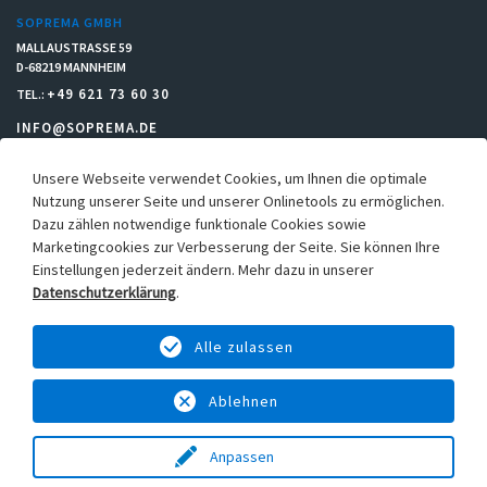
SOPREMA GMBH
MALLAUSTRASSE 59
D-68219 MANNHEIM
+49 621 73 60 30
TEL.:
INFO@SOPREMA.DE
Unsere Webseite verwendet Cookies, um Ihnen die optimale
RECHTLICHES
Nutzung unserer Seite und unserer Onlinetools zu ermöglichen.
Dazu zählen notwendige funktionale Cookies sowie
Einkaufsbedingungen
Marketingcookies zur Verbesserung der Seite. Sie können Ihre
Allgemeine Verkaufs- & Lieferbedingungen
Einstellungen jederzeit ändern. Mehr dazu in unserer
Hinweisgebersystem
Datenschutzerklärung
.
Datenschutz
Alle zulassen
Cookie-Einstellungen
Impressum
Ablehnen
Anpassen