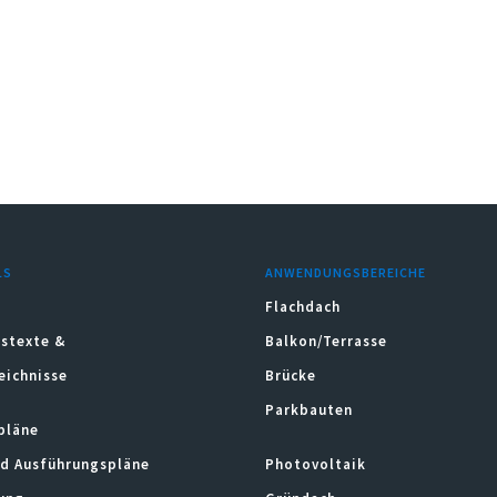
LS
ANWENDUNGSBEREICHE
Flachdach
stexte &
Balkon/Terrasse
eichnisse
Brücke
Parkbauten
pläne
nd Ausführungspläne
Photovoltaik