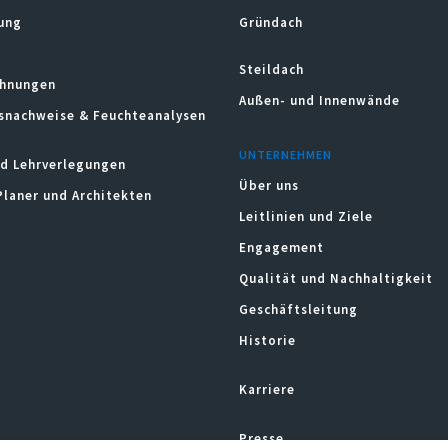
ung
Gründach
Steildach
hnungen
Außen- und Innenwände
snachweise & Feuchteanalysen
UNTERNEHMEN
d Lehrverlegungen
Über uns
Planer und Architekten
Leitlinien und Ziele
Engagement
Qualität und Nachhaltigkeit
Geschäftsleitung
Historie
Karriere
Presse