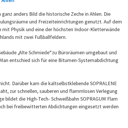
, Ahlen
ganz anders Bild die historische Zeche in Ahlen. Die
hulungsräume und Freizeiteinrichtungen genutzt. Auf dem
n mit Physik und eine der höchsten Indoor-Kletterwände
hlands mit zwei Fußballfeldern.
Gebäude „Alte Schmiede“ zu Büroräumen umgebaut und
 Man entschied sich für eine Bitumen-Systemabdichtung
cht. Darüber kam die kaltselbstklebende SOPRALENE
snaht, zur schnellen, sauberen und flammlosen Verlegung
age bildet die High-Tech- Schweißbahn SOPRAGUM Flam
uch bei freibewitterten Abdichtungen eingesetzt werden