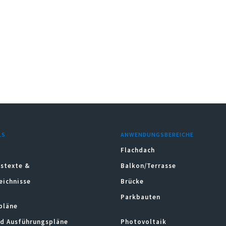
LS
ANWENDUNGSBEREICHE
Flachdach
stexte &
Balkon/Terrasse
eichnisse
Brücke
Parkbauten
pläne
nd Ausführungspläne
Photovoltaik