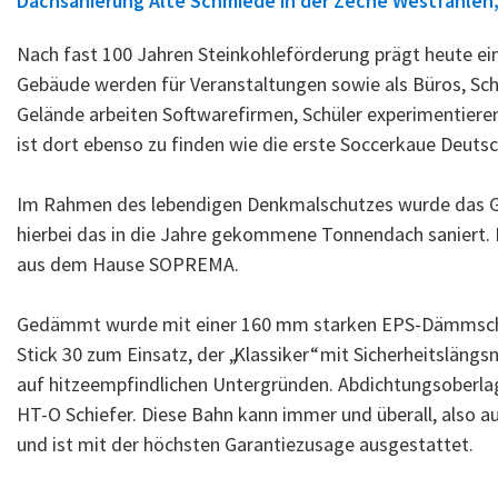
Dachsanierung Alte Schmiede in der Zeche Westfahlen
Nach fast 100 Jahren Steinkohleförderung prägt heute ein 
Gebäude werden für Veranstaltungen sowie als Büros, Sc
Gelände arbeiten Softwarefirmen, Schüler experimentiere
ist dort ebenso zu finden wie die erste Soccerkaue Deutsc
Im Rahmen des lebendigen Denkmalschutzes wurde das 
hierbei das in die Jahre gekommene Tonnendach saniert.
aus dem Hause SOPREMA.
Gedämmt wurde mit einer 160 mm starken EPS-Dämmschi
Stick 30 zum Einsatz, der „Klassiker“ mit Sicherheitsläng
auf hitzeempfindlichen Untergründen. Abdichtungsoberl
HT-O Schiefer. Diese Bahn kann immer und überall, also a
und ist mit der höchsten Garantiezusage ausgestattet.