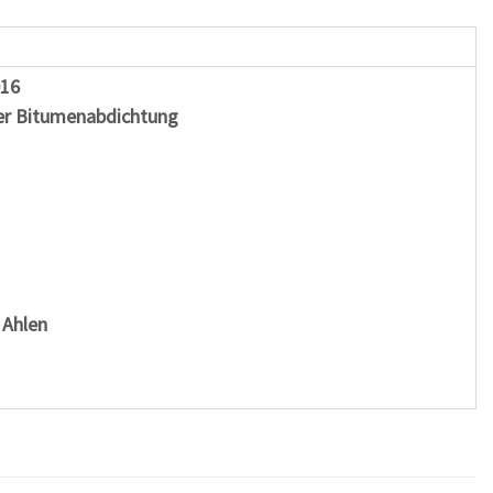
016
er Bitumenabdichtung
 Ahlen