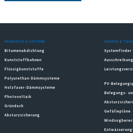
PRODUKTE & SYSTEME
SERVICE & TOO
Bitumenabdichtung
Systemfinder
Kunststoffbahnen
Ausschreibung
Flüssigkunststoffe
Leistungsverz
Polyurethan-Dämmsysteme
PV-Belegungs
Holzfaser-Dämmsysteme
Belegungs- u
Photovoltaik
Absturzsicher
Gründach
Gefällepläne
Absturzsicherung
Windsogberec
Entwässerung