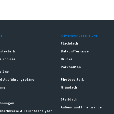
LS
ANWENDUNGSBEREICHE
Flachdach
stexte &
Balkon/Terrasse
eichnisse
Brücke
Parkbauten
pläne
nd Ausführungspläne
Photovoltaik
ung
Gründach
Steildach
hnungen
Außen- und Innenwände
snachweise & Feuchteanalysen