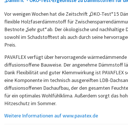
„Dämm it“ - ÖKO-Test-Ergebnisse zu Dämmstoffen für d
Vor wenigen Wochen hat die Zeitschrift „ÖKO-Test“ 15 Dä
flexible Holzfaserdämmstoff für Zwischensparrendämmun
Bestnote „Sehr gut“ ab. Der ökologische und nachhalti
sowohl im Schadstofftest als auch durch seine hervorra
Preis.
PAVAFLEX verfügt über hervorragende wärmedämmende u
diffusionsoffene Bauweise. Der angenehme Dämmstoff läs
Dank Flexibilität und guter Klemmwirkung ist PAVAFLEX sc
eine Komponente im technisch ausgereiften LDB-Dachsan
diffusionsoffenen Dachaufbau, der den gesamten Feuchteh
für ein optimales Wohlfühlklima. Außerdem sorgt das h
Hitzeschutz im Sommer.
Weitere Informationen auf www.pavatex.de