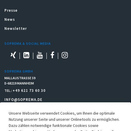
Presse
News
Newsletter
SOPREMA & SOCIAL MEDIA
SOPREMA GMBH
MALLAUSTRASSE 59
D-68219 MANNHEIM
+49 621 73 60 30
TEL.:
INFO@SOPREMA.DE
Unsere Webseite verwendet Cookies, um Ihnen die optimale
RECHTLICHES
Nutzung unserer Seite und unserer Onlinetools zu ermöglichen.
Dazu zählen notwendige funktionale Cookies sowie
Einkaufsbedingungen