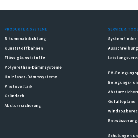
PRODUKTE & SYSTEME
SERVICE & TOO
Bitumenabdichtung
Systemfinder
Kunststoffbahnen
Ausschreibung
Flüssigkunststoffe
Leistungsverz
Polyurethan-Dämmsysteme
PV-Belegungs
Holzfaser-Dämmsysteme
Belegungs- u
Photovoltaik
Absturzsicher
Gründach
Gefällepläne
Absturzsicherung
Windsogberec
Entwässerung
Schulungen un