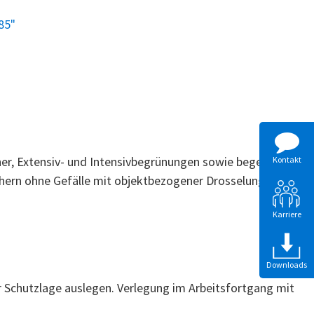
85"
er, Extensiv- und Intensivbegrünungen sowie begehbare
Kontakt
chern ohne Gefälle mit objektbezogener Drosselung am
Karriere
Downloads
chutzlage auslegen. Verlegung im Arbeitsfortgang mit