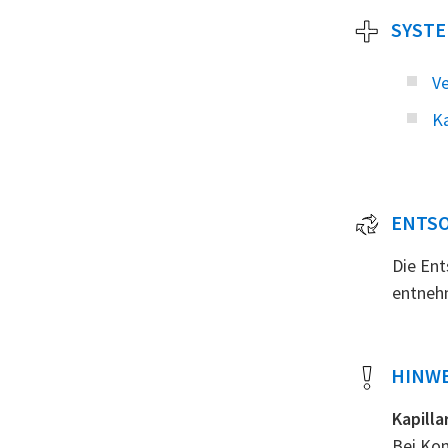
SYST
Ve
Ka
ENTS
Die Ent
entnehm
HINWE
Kapill
Bei Kom