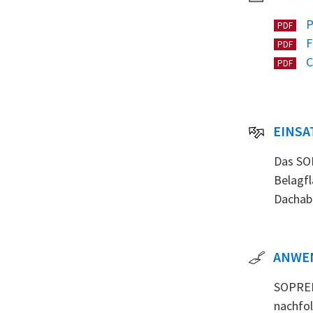
P
PDF
F
PDF
C
PDF
EINSA
Das SOP
Belagfl
Dachab
ANWE
SOPREM
nachfol