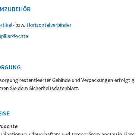
EMZUBEHÖR
rtikal-
bzw.
Horizontalverbinder
pillardochte
ORGUNG
sorgung restentleerter Gebinde und Verpackungen erfolgt g
en Sie dem Sicherheitsdatenblatt.
ISE
ardochte
bination von dauerhaftem und temporärem Anstau in Elemen