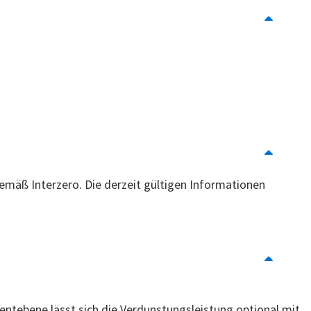
emäß Interzero. Die derzeit gültigen Informationen
tebene lässt sich die Verdunstungsleistung optional mit