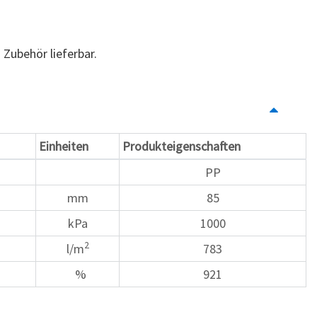
 Zubehör lieferbar.
Einheiten
Produkteigenschaften
PP
mm
85
kPa
1000
2
l/m
783
%
921