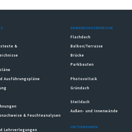
LS
ANWENDUNGSBEREICHE
Flachdach
stexte &
Balkon/Terrasse
eichnisse
Brücke
Parkbauten
pläne
nd Ausführungspläne
Photovoltaik
ung
Gründach
Steildach
hnungen
Außen- und Innenwände
snachweise & Feuchteanalysen
UNTERNEHMEN
d Lehrverlegungen