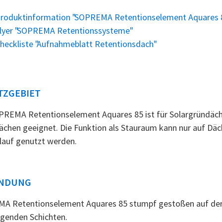
roduktinformation "SOPREMA Retentionselement Aquares 
lyer "SOPREMA Retentionssysteme"
heckliste "Aufnahmeblatt Retentionsdach"
TZGEBIET
REMA Retentionselement Aquares 85 ist für Solargründäch
ächen geeignet. Die Funktion als Stauraum kann nur auf Dä
lauf genutzt werden.
NDUNG
A Retentionselement Aquares 85 stumpf gestoßen auf der S
genden Schichten.