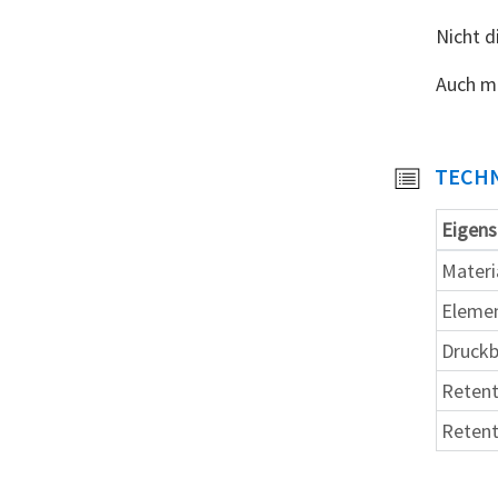
Nicht d
Auch me
TECHN
Eigens
Materi
Eleme
Druckb
Reten
Retent