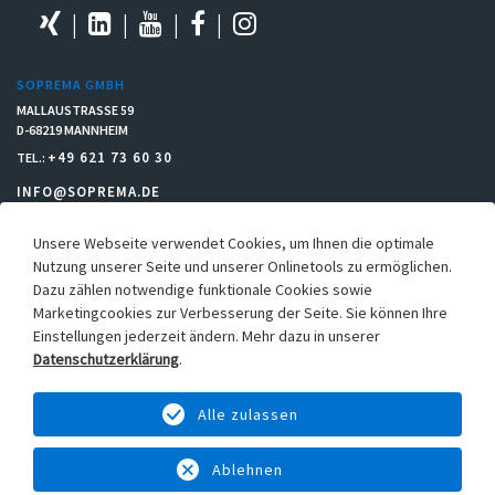
SOPREMA GMBH
MALLAUSTRASSE 59
D-68219 MANNHEIM
+49 621 73 60 30
TEL.:
INFO@SOPREMA.DE
Unsere Webseite verwendet Cookies, um Ihnen die optimale
RECHTLICHES
Nutzung unserer Seite und unserer Onlinetools zu ermöglichen.
Dazu zählen notwendige funktionale Cookies sowie
Einkaufsbedingungen
Marketingcookies zur Verbesserung der Seite. Sie können Ihre
Allgemeine Verkaufs- & Lieferbedingungen
Einstellungen jederzeit ändern. Mehr dazu in unserer
Hinweisgebersystem
Datenschutzerklärung
.
Datenschutz
Alle zulassen
Cookie-Einstellungen
Impressum
Ablehnen