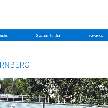
iche
Systemfinder
Services
ÜRNBERG