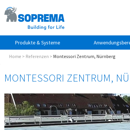
Produkte & Systeme
Anwendungsbere
Home
>
Referenzen
>
Montessori Zentrum, Nürnberg
MONTESSORI ZENTRUM, N