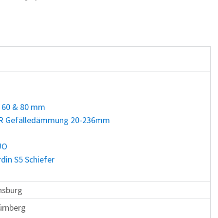
 60 & 80 mm
IR Gefälledämmung 20-236mm
UO
in S5 Schiefer
ensburg
ürnberg