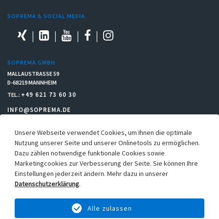
SOPREMA & SOCIAL MEDIA
SOPREMA GMBH
MALLAUSTRASSE 59
D-68219 MANNHEIM
+49 621 73 60 30
TEL.:
INFO@SOPREMA.DE
Unsere Webseite verwendet Cookies, um Ihnen die optimale
RECHTLICHES
Nutzung unserer Seite und unserer Onlinetools zu ermöglichen.
Dazu zählen notwendige funktionale Cookies sowie
Einkaufsbedingungen
Marketingcookies zur Verbesserung der Seite. Sie können Ihre
Allgemeine Verkaufs- & Lieferbedingungen
Einstellungen jederzeit ändern. Mehr dazu in unserer
Hinweisgebersystem
Datenschutzerklärung
.
Datenschutz
Alle zulassen
Cookie-Einstellungen